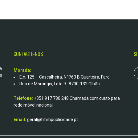
CONTACTE-NOS
S
a
Morada:
os
E.n. 125 – Cascalheira, Nº763 B Quarteira, Faro
Rua de Morangis, Lote 9 . 8700-132 Olhão
Telefone:
+351 917 780 248
Chamada com custo para
rede móvel nacional
Email:
geral@frhmpublicidade.pt