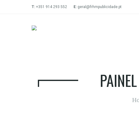
T:
+351 914 293 552
E:
geral@frhmpublicidade.pt
PAINEL
H