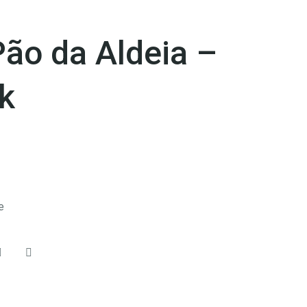
Pão da Aldeia –
rk
e