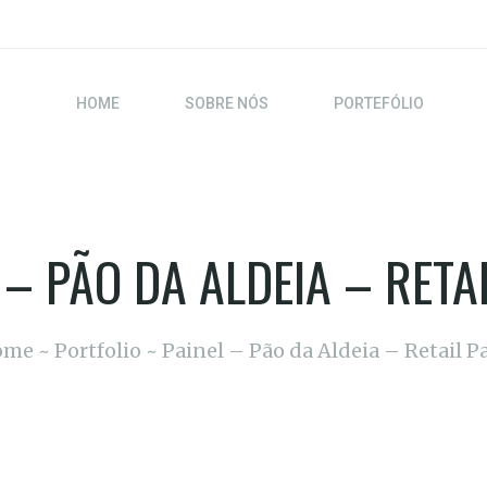
HOME
SOBRE NÓS
PORTEFÓLIO
 – PÃO DA ALDEIA – RETA
ome
Portfolio
Painel – Pão da Aldeia – Retail P