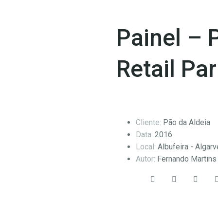
Painel – 
Retail Pa
Cliente:
Pão da Aldeia
Data:
2016
Local:
Albufeira - Algarv
Autor:
Fernando Martins
Share: